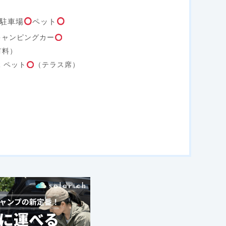
駐車場
ペット
キャンピングカー
有料）
R ペット
（テラス席）