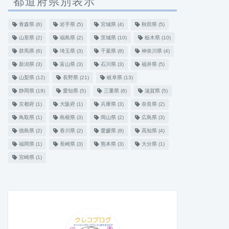
都道府県別表示
青森県
(6)
岩手県
(5)
宮城県
(4)
秋田県
(5)
山形県
(2)
福島県
(2)
茨城県
(10)
栃木県
(10)
群馬県
(6)
埼玉県
(3)
千葉県
(8)
神奈川県
(4)
新潟県
(3)
富山県
(3)
石川県
(3)
福井県
(5)
山梨県
(12)
長野県
(21)
岐阜県
(13)
静岡県
(19)
愛知県
(5)
三重県
(6)
滋賀県
(5)
京都府
(1)
大阪府
(1)
兵庫県
(3)
奈良県
(2)
鳥取県
(1)
島根県
(3)
岡山県
(2)
広島県
(3)
徳島県
(2)
香川県
(2)
愛媛県
(8)
高知県
(4)
福岡県
(1)
長崎県
(3)
熊本県
(3)
大分県
(1)
宮崎県
(1)