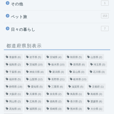
1
その他
153
ペット旅
7
日々の暮らし
都道府県別表示
青森県
(6)
岩手県
(5)
宮城県
(4)
秋田県
(5)
山形県
(2)
福島県
(2)
茨城県
(10)
栃木県
(10)
群馬県
(6)
埼玉県
(3)
千葉県
(8)
神奈川県
(4)
新潟県
(3)
富山県
(3)
石川県
(3)
福井県
(5)
山梨県
(12)
長野県
(21)
岐阜県
(13)
静岡県
(19)
愛知県
(5)
三重県
(6)
滋賀県
(5)
京都府
(1)
大阪府
(1)
兵庫県
(3)
奈良県
(2)
鳥取県
(1)
島根県
(3)
岡山県
(2)
広島県
(3)
徳島県
(2)
香川県
(2)
愛媛県
(8)
高知県
(4)
福岡県
(1)
長崎県
(3)
熊本県
(3)
大分県
(1)