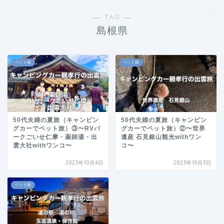
― TAG ―
島根県
ペット旅
ペット旅
50代夫婦の夏旅（キャンピン
50代夫婦の夏旅（キャンピン
グカーでペット旅）③〜RVパ
グカーでペット旅）②〜世界
ークごいせ仁摩・薬師湯・出
遺産 石見銀山観光withワン
雲大社withワンコ〜
コ〜
2023年10月4日
2023年10月3日
ペット旅