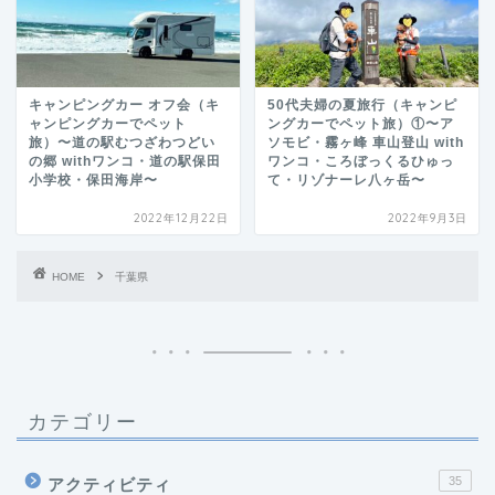
キャンピングカー オフ会（キ
50代夫婦の夏旅行（キャンピ
ャンピングカーでペット
ングカーでペット旅）①〜ア
旅）〜道の駅むつざわつどい
ソモビ・霧ヶ峰 車山登山 with
の郷 withワンコ・道の駅保田
ワンコ・ころぼっくるひゅっ
小学校・保田海岸〜
て・リゾナーレ八ヶ岳〜
2022年12月22日
2022年9月3日
HOME
千葉県
カテゴリー
35
アクティビティ