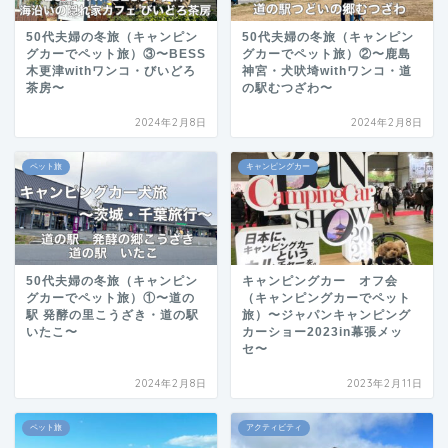
50代夫婦の冬旅（キャンピン
50代夫婦の冬旅（キャンピン
グカーでペット旅）③〜BESS
グカーでペット旅）②〜鹿島
木更津withワンコ・びいどろ
神宮・犬吠埼withワンコ・道
茶房〜
の駅むつざわ〜
2024年2月8日
2024年2月8日
ペット旅
キャンピングカー
50代夫婦の冬旅（キャンピン
キャンピングカー オフ会
グカーでペット旅）①〜道の
（キャンピングカーでペット
駅 発酵の里こうざき・道の駅
旅）〜ジャパンキャンピング
いたこ〜
カーショー2023in幕張メッ
セ〜
2024年2月8日
2023年2月11日
ペット旅
アクティビティ