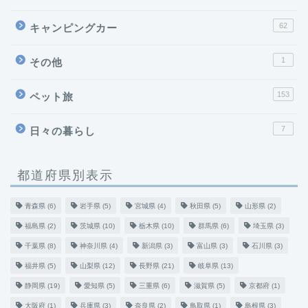
62
キャンピングカー
1
その他
153
ペット旅
7
日々の暮らし
都道府県別表示
青森県
(6)
岩手県
(5)
宮城県
(4)
秋田県
(5)
山形県
(2)
福島県
(2)
茨城県
(10)
栃木県
(10)
群馬県
(6)
埼玉県
(3)
千葉県
(8)
神奈川県
(4)
新潟県
(3)
富山県
(3)
石川県
(3)
福井県
(5)
山梨県
(12)
長野県
(21)
岐阜県
(13)
静岡県
(19)
愛知県
(5)
三重県
(6)
滋賀県
(5)
京都府
(1)
大阪府
(1)
兵庫県
(3)
奈良県
(2)
鳥取県
(1)
島根県
(3)