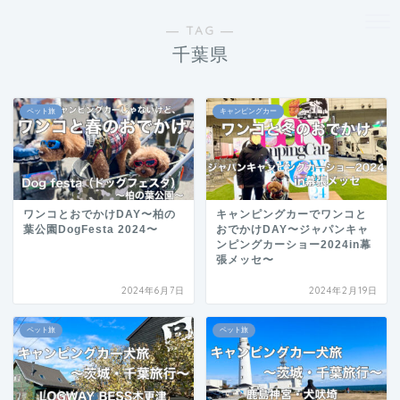
― TAG ―
千葉県
ペット旅
キャンピングカー
ワンコとおでかけDAY〜柏の
キャンピングカーでワンコと
葉公園DogFesta 2024〜
おでかけDAY〜ジャパンキャ
ンピングカーショー2024in幕
張メッセ〜
2024年6月7日
2024年2月19日
ペット旅
ペット旅