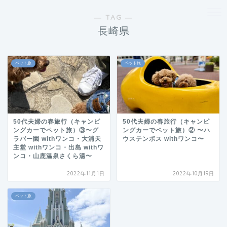
― TAG ―
長崎県
ペット旅
ペット旅
50代夫婦の春旅行（キャンピ
50代夫婦の春旅行（キャンピ
ングカーでペット旅）③〜グ
ングカーでペット旅）② 〜ハ
ラバー園 withワンコ・大浦天
ウステンボス withワンコ〜
主堂 withワンコ・出島 withワ
ンコ・山鹿温泉さくら湯〜
2022年11月1日
2022年10月19日
ペット旅