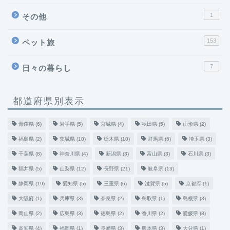
1
その他
153
ペット旅
7
日々の暮らし
都道府県別表示
青森県
(6)
岩手県
(5)
宮城県
(4)
秋田県
(5)
山形県
(2)
福島県
(2)
茨城県
(10)
栃木県
(10)
群馬県
(6)
埼玉県
(3)
千葉県
(8)
神奈川県
(4)
新潟県
(3)
富山県
(3)
石川県
(3)
福井県
(5)
山梨県
(12)
長野県
(21)
岐阜県
(13)
静岡県
(19)
愛知県
(5)
三重県
(6)
滋賀県
(5)
京都府
(1)
大阪府
(1)
兵庫県
(3)
奈良県
(2)
鳥取県
(1)
島根県
(3)
岡山県
(2)
広島県
(3)
徳島県
(2)
香川県
(2)
愛媛県
(8)
高知県
(4)
福岡県
(1)
長崎県
(3)
熊本県
(3)
大分県
(1)