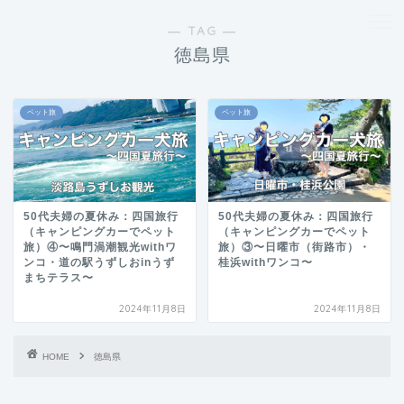
― TAG ―
徳島県
ペット旅
ペット旅
50代夫婦の夏休み：四国旅行
50代夫婦の夏休み：四国旅行
（キャンピングカーでペット
（キャンピングカーでペット
旅）④〜鳴門渦潮観光withワ
旅）③〜日曜市（街路市）・
ンコ・道の駅うずしおinうず
桂浜withワンコ〜
まちテラス〜
2024年11月8日
2024年11月8日
HOME
徳島県