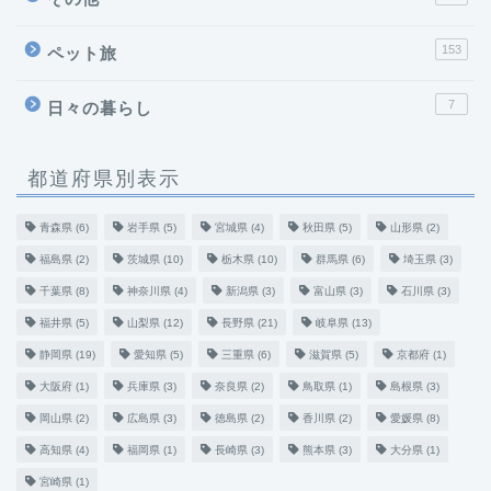
153
ペット旅
7
日々の暮らし
都道府県別表示
青森県
(6)
岩手県
(5)
宮城県
(4)
秋田県
(5)
山形県
(2)
福島県
(2)
茨城県
(10)
栃木県
(10)
群馬県
(6)
埼玉県
(3)
千葉県
(8)
神奈川県
(4)
新潟県
(3)
富山県
(3)
石川県
(3)
福井県
(5)
山梨県
(12)
長野県
(21)
岐阜県
(13)
静岡県
(19)
愛知県
(5)
三重県
(6)
滋賀県
(5)
京都府
(1)
大阪府
(1)
兵庫県
(3)
奈良県
(2)
鳥取県
(1)
島根県
(3)
岡山県
(2)
広島県
(3)
徳島県
(2)
香川県
(2)
愛媛県
(8)
高知県
(4)
福岡県
(1)
長崎県
(3)
熊本県
(3)
大分県
(1)
宮崎県
(1)