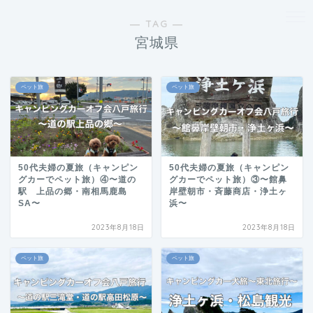
― TAG ―
宮城県
ペット旅
ペット旅
50代夫婦の夏旅（キャンピン
50代夫婦の夏旅（キャンピン
グカーでペット旅）④〜道の
グカーでペット旅）③〜館鼻
駅 上品の郷・南相馬鹿島
岸壁朝市・斉藤商店・浄土ヶ
SA〜
浜〜
2023年8月18日
2023年8月18日
ペット旅
ペット旅