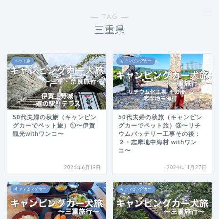
― TAG ―
三重県
ペット旅
キャンピングカー
50代夫婦の秋旅（キャンピン
50代夫婦の秋旅（キャンピン
グカーでペット旅）①〜伊賀
グカーでペット旅）③〜リチ
観光withワンコ〜
ウムバッテリー工事その後：
２・志摩地中海村 withワン
コ〜
2026年6月19日
2024年11月27日
キャンピングカー
キャンピングカー