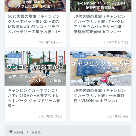
50代夫婦の夏旅（キャンピン
50代夫婦の夏旅（キャンピン
グカーでペット旅）②〜道の
グカーでペット旅）①〜クレ
駅飯高駅withワンコ・リチウ
ア リチウムバッテリー工事・
ムバッテリー工事その後：1〜
伊勢神宮観光withワンコ〜
2024年11月27日
2024年11月27日
ペット旅
ペット旅
キャンピングカーでワンコと
50代夫婦の春旅（キャンピン
おでかけDAY〜三井アウトレ
グカーでペット旅）〜三重旅
ットパーク ジャズドリーム長
行・VISON withワンコ）
島〜
2024年8月22日
2024年6月6日
HOME
三重県