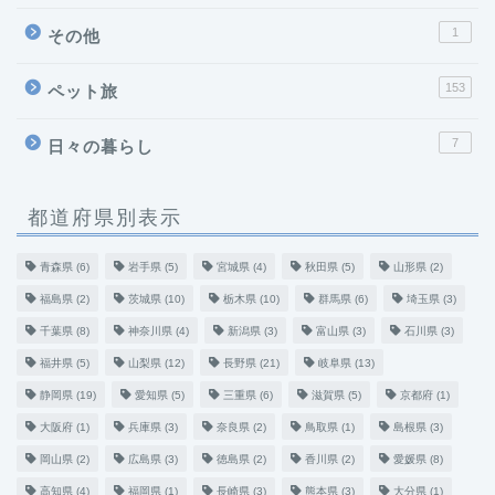
1
その他
153
ペット旅
7
日々の暮らし
都道府県別表示
青森県
(6)
岩手県
(5)
宮城県
(4)
秋田県
(5)
山形県
(2)
福島県
(2)
茨城県
(10)
栃木県
(10)
群馬県
(6)
埼玉県
(3)
千葉県
(8)
神奈川県
(4)
新潟県
(3)
富山県
(3)
石川県
(3)
福井県
(5)
山梨県
(12)
長野県
(21)
岐阜県
(13)
静岡県
(19)
愛知県
(5)
三重県
(6)
滋賀県
(5)
京都府
(1)
大阪府
(1)
兵庫県
(3)
奈良県
(2)
鳥取県
(1)
島根県
(3)
岡山県
(2)
広島県
(3)
徳島県
(2)
香川県
(2)
愛媛県
(8)
高知県
(4)
福岡県
(1)
長崎県
(3)
熊本県
(3)
大分県
(1)