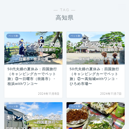
― TAG ―
高知県
ペット旅
ペット旅
50代夫婦の夏休み：四国旅行
50代夫婦の夏休み：四国旅行
（キャンピングカーでペット
（キャンピングカーでペット
旅）③〜日曜市（街路市）・
旅）②〜高知城withワンコ・
桂浜withワンコ〜
ひろめ市場〜
2024年11月8日
2024年11月7日
ペット旅
ペット旅