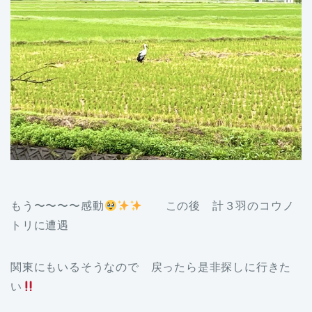
もう〜〜〜〜感動
この後 計３羽のコウノ
トリに遭遇
関東にもいるそうなので 戻ったら是非探しに行きた
い