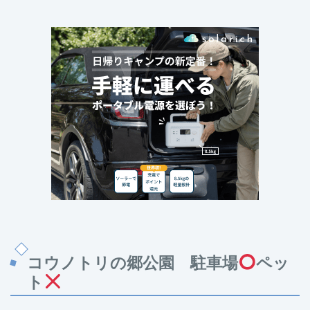
コウノトリの郷公園 駐車場
ペッ
ト