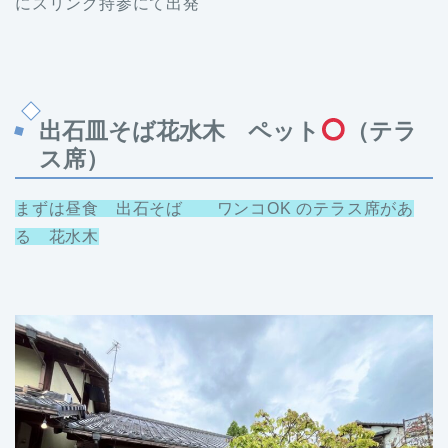
にスリング持参にて出発
出石皿そば花水木 ペット
（テラ
ス席）
まずは昼食 出石そば ワンコOK のテラス席があ
る 花水木