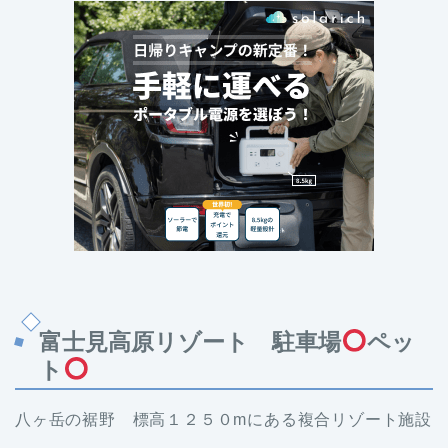
富士見高原リゾート 駐車場
ペッ
ト
八ヶ岳の裾野 標高１２５０mにある複合リゾート施設