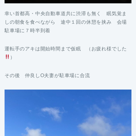
幸い首都高・中央自動車道共に渋滞も無く 眠気覚ま
しの朝食を食べながら 途中１回の休憩を挟み 会場
駐車場に７時半到着
運転手のアキは開始時間まで仮眠 （お疲れ様でした
）
その後 仲良しO夫妻が駐車場に合流