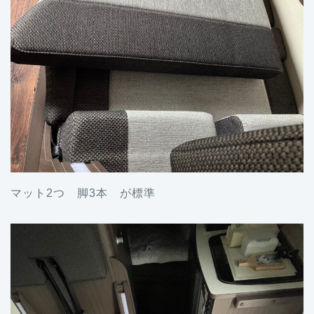
マット2つ 脚3本 が標準