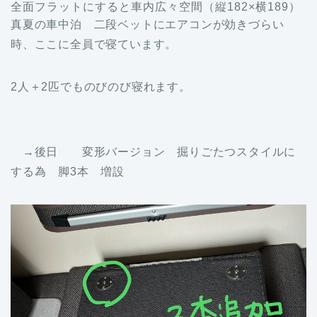
全面フラットにすると車内広々空間（縦182×横189）
真夏の車中泊 二段ベットにエアコンが効きづらい
時、ここに全員で寝ています。
2人＋2匹でものびのび寝れます。
→後日 変形バージョン 掘りごたつスタイルに
する為 脚3本 増設