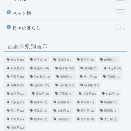
153
ペット旅
7
日々の暮らし
都道府県別表示
青森県
(6)
岩手県
(5)
宮城県
(4)
秋田県
(5)
山形県
(2)
福島県
(2)
茨城県
(10)
栃木県
(10)
群馬県
(6)
埼玉県
(3)
千葉県
(8)
神奈川県
(4)
新潟県
(3)
富山県
(3)
石川県
(3)
福井県
(5)
山梨県
(12)
長野県
(21)
岐阜県
(13)
静岡県
(19)
愛知県
(5)
三重県
(6)
滋賀県
(5)
京都府
(1)
大阪府
(1)
兵庫県
(3)
奈良県
(2)
鳥取県
(1)
島根県
(3)
岡山県
(2)
広島県
(3)
徳島県
(2)
香川県
(2)
愛媛県
(8)
高知県
(4)
福岡県
(1)
長崎県
(3)
熊本県
(3)
大分県
(1)
宮崎県
(1)