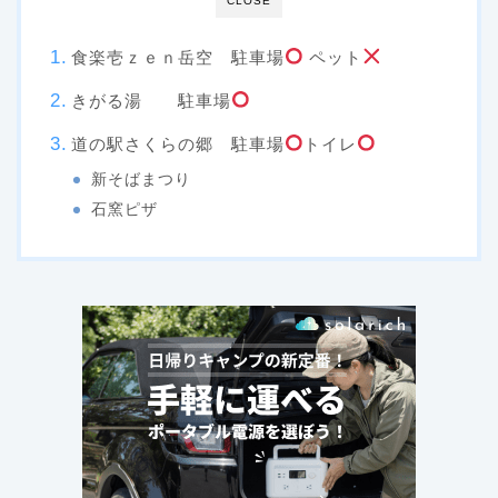
CLOSE
食楽壱ｚｅｎ岳空 駐車場
ペット
きがる湯 駐車場
道の駅さくらの郷 駐車場
トイレ
新そばまつり
石窯ピザ