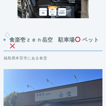
食楽壱ｚｅｎ岳空 駐車場
ペット
福島県本宮市にある食堂