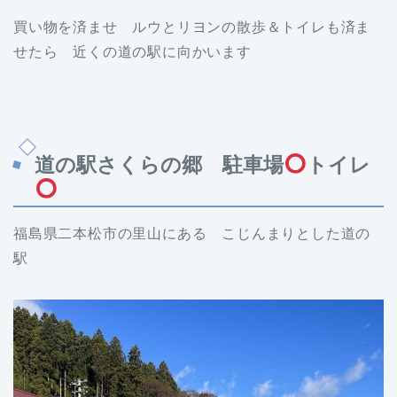
買い物を済ませ ルウとリヨンの散歩＆トイレも済ま
せたら 近くの道の駅に向かいます
道の駅さくらの郷 駐車場
トイレ
福島県二本松市の里山にある こじんまりとした道の
駅