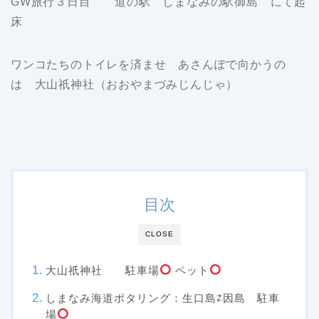
GW旅行３日目 道の駅 しまなみの駅御島 にて起
床
ワンコたちのトイレを済ませ あさんぽで向かうの
は 大山祇神社（おおやまづみじんじゃ）
目次
CLOSE
大山祇神社 駐車場
ペット
しまなみ海道ポタリング：生口島⇄因島 駐車
場