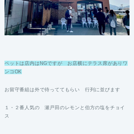
ペットは店内はNGですが
お店
横
に
テラス席がありワ
ンコOK
お留守番組は外で待っててもらい 行列に並びます
１・２番人気の 瀬戸田のレモンと伯方の塩をチョイ
ス