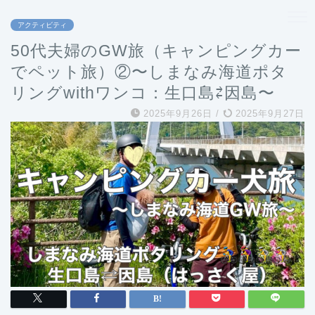
アクティビティ
50代夫婦のGW旅（キャンピングカー
でペット旅）②〜しまなみ海道ポタ
リングwithワンコ：生口島⇄因島〜
2025年9月26日
/
2025年9月27日