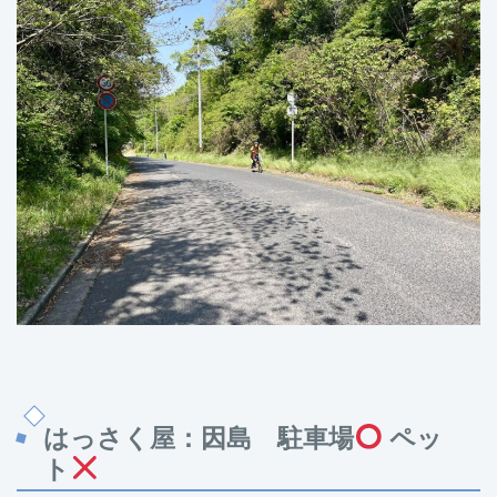
はっさく屋：因島 駐車場
ペッ
ト