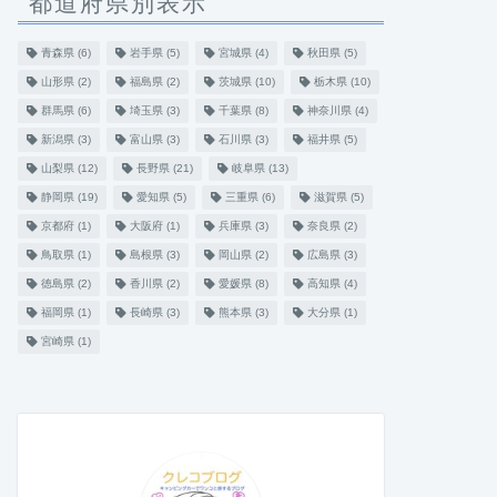
都道府県別表示
青森県
(6)
岩手県
(5)
宮城県
(4)
秋田県
(5)
山形県
(2)
福島県
(2)
茨城県
(10)
栃木県
(10)
群馬県
(6)
埼玉県
(3)
千葉県
(8)
神奈川県
(4)
新潟県
(3)
富山県
(3)
石川県
(3)
福井県
(5)
山梨県
(12)
長野県
(21)
岐阜県
(13)
静岡県
(19)
愛知県
(5)
三重県
(6)
滋賀県
(5)
京都府
(1)
大阪府
(1)
兵庫県
(3)
奈良県
(2)
鳥取県
(1)
島根県
(3)
岡山県
(2)
広島県
(3)
徳島県
(2)
香川県
(2)
愛媛県
(8)
高知県
(4)
福岡県
(1)
長崎県
(3)
熊本県
(3)
大分県
(1)
宮崎県
(1)