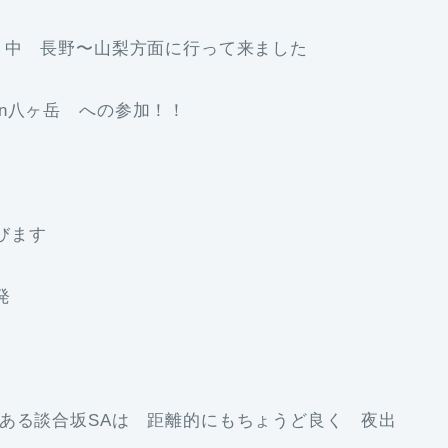
く中 長野〜山梨方面に行って来ました
n八ヶ岳 への参加！！
びます
発
ある談合坂SAは 距離的にもちょうど良く 夜出