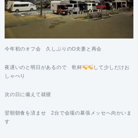
今年初のオフ会 久しぶりのO夫妻と再会
夜遅いのと明日があるので 乾杯
して少しだけお
しゃべり
次の日に備えて就寝
翌朝朝食を済ませ 2台で会場の幕張メッセへ向かいま
す