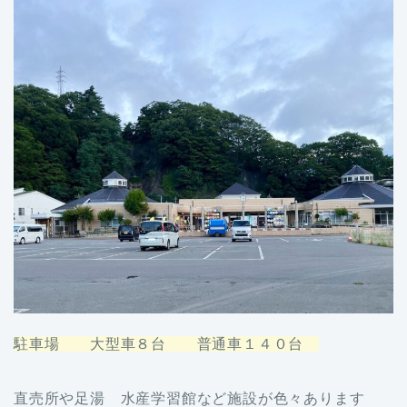
駐車場 大型車８台 普通車１４０台
直売所や足湯 水産学習館など施設が色々あります