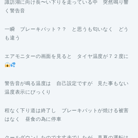
諏訪湖に向け長〜い下りを走っている中 突然鳴り響
く警告音
一瞬 ブレーキパット？？ と思うも匂いなく どう
も違う
エアモニターの画面を見ると タイヤ温度が７２度に
警告音が鳴る温度は 自己設定ですが 見た事もない
温度表示にびっくり
程なく下り道は終了し ブレーキパットが焼ける被害
はなく 昼食の為に停車
クールダウンしたので大丈夫でしたが 真夏の運転は