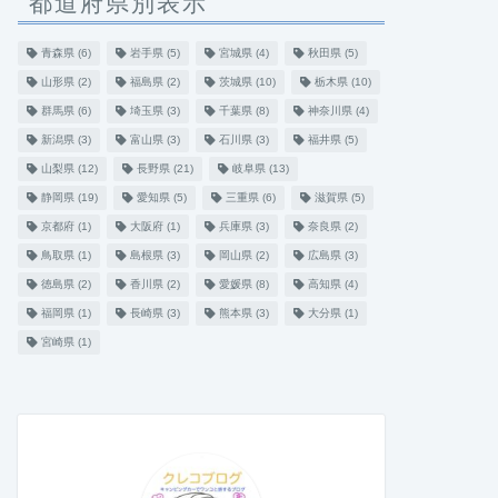
都道府県別表示
青森県
(6)
岩手県
(5)
宮城県
(4)
秋田県
(5)
山形県
(2)
福島県
(2)
茨城県
(10)
栃木県
(10)
群馬県
(6)
埼玉県
(3)
千葉県
(8)
神奈川県
(4)
新潟県
(3)
富山県
(3)
石川県
(3)
福井県
(5)
山梨県
(12)
長野県
(21)
岐阜県
(13)
静岡県
(19)
愛知県
(5)
三重県
(6)
滋賀県
(5)
京都府
(1)
大阪府
(1)
兵庫県
(3)
奈良県
(2)
鳥取県
(1)
島根県
(3)
岡山県
(2)
広島県
(3)
徳島県
(2)
香川県
(2)
愛媛県
(8)
高知県
(4)
福岡県
(1)
長崎県
(3)
熊本県
(3)
大分県
(1)
宮崎県
(1)