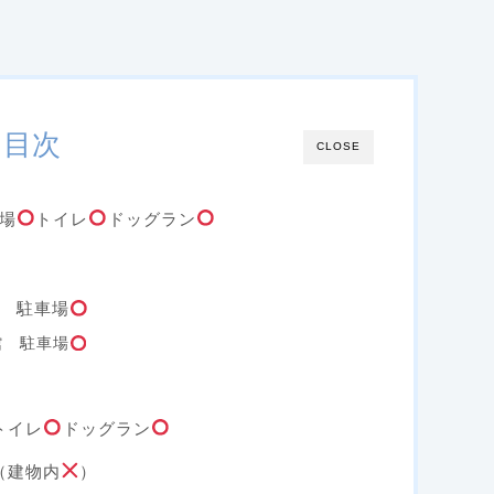
目次
CLOSE
場
トイレ
ドッグラン
 駐車場
館 駐車場
トイレ
ドッグラン
（建物内
）