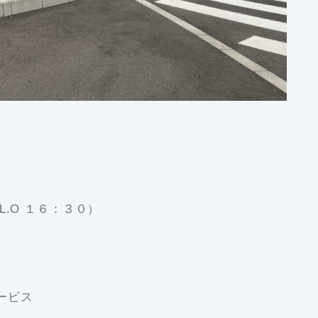
.O １６：３０）
ービス