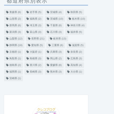
都道府県別表示
青森県
(6)
岩手県
(5)
宮城県
(4)
秋田県
(5)
山形県
(2)
福島県
(2)
茨城県
(10)
栃木県
(10)
群馬県
(6)
埼玉県
(3)
千葉県
(8)
神奈川県
(4)
新潟県
(3)
富山県
(3)
石川県
(3)
福井県
(5)
山梨県
(12)
長野県
(21)
岐阜県
(13)
静岡県
(19)
愛知県
(5)
三重県
(6)
滋賀県
(5)
京都府
(1)
大阪府
(1)
兵庫県
(3)
奈良県
(2)
鳥取県
(1)
島根県
(3)
岡山県
(2)
広島県
(3)
徳島県
(2)
香川県
(2)
愛媛県
(8)
高知県
(4)
福岡県
(1)
長崎県
(3)
熊本県
(3)
大分県
(1)
宮崎県
(1)