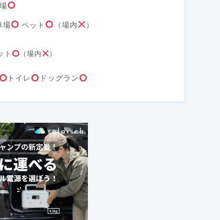
場
車場
ペット
（場内
）
ット
（場内
）
トイレ
ドッグラン