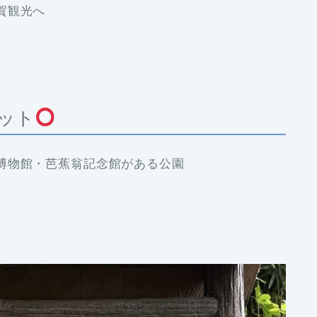
賀観光へ
ット
博物館・芭蕉翁記念館がある公園