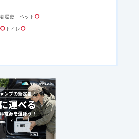
者屋敷 ペット
泉
トイレ