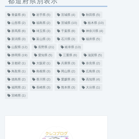
都道府県別表示
青森県
(6)
岩手県
(5)
宮城県
(4)
秋田県
(5)
山形県
(2)
福島県
(2)
茨城県
(10)
栃木県
(10)
群馬県
(6)
埼玉県
(3)
千葉県
(8)
神奈川県
(4)
新潟県
(3)
富山県
(3)
石川県
(3)
福井県
(5)
山梨県
(12)
長野県
(21)
岐阜県
(13)
静岡県
(19)
愛知県
(5)
三重県
(6)
滋賀県
(5)
京都府
(1)
大阪府
(1)
兵庫県
(3)
奈良県
(2)
鳥取県
(1)
島根県
(3)
岡山県
(2)
広島県
(3)
徳島県
(2)
香川県
(2)
愛媛県
(8)
高知県
(4)
福岡県
(1)
長崎県
(3)
熊本県
(3)
大分県
(1)
宮崎県
(1)