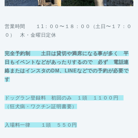
営業時間 １1：００〜１８：００（土日〜１７：０
０） 木・金曜日定休
完全予約制 土日は貸切や満席になる事が多く 平
日もイベントなどがあったりするので 必ず 電話連
絡またはインスタのDM、LINEなどでの予約が必要で
す
ドッグラン登録料 初回のみ １頭 １１００円
（狂犬病・ワクチン証明書要）
入場料一律 １頭 ５５０円