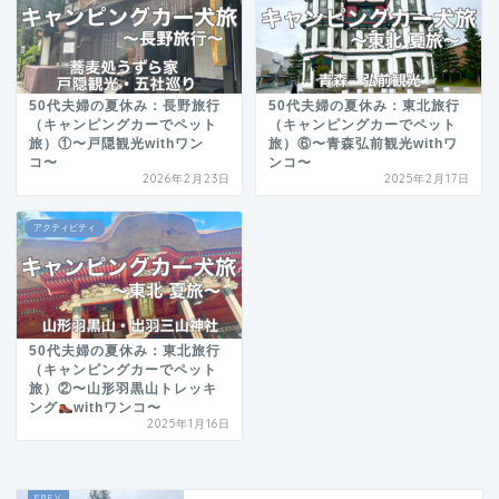
50代夫婦の夏休み：長野旅行
50代夫婦の夏休み：東北旅行
（キャンピングカーでペット
（キャンピングカーでペット
旅）①〜戸隠観光withワン
旅）⑥〜青森弘前観光withワ
コ〜
ンコ〜
2026年2月23日
2025年2月17日
アクティビティ
50代夫婦の夏休み：東北旅行
（キャンピングカーでペット
旅）②〜山形羽黒山トレッキ
ング
withワンコ〜
2025年1月16日