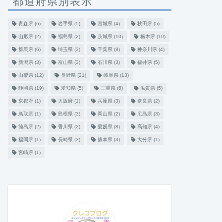
都道府県別表示
青森県
(6)
岩手県
(5)
宮城県
(4)
秋田県
(5)
山形県
(2)
福島県
(2)
茨城県
(10)
栃木県
(10)
群馬県
(6)
埼玉県
(3)
千葉県
(8)
神奈川県
(4)
新潟県
(3)
富山県
(3)
石川県
(3)
福井県
(5)
山梨県
(12)
長野県
(21)
岐阜県
(13)
静岡県
(19)
愛知県
(5)
三重県
(6)
滋賀県
(5)
京都府
(1)
大阪府
(1)
兵庫県
(3)
奈良県
(2)
鳥取県
(1)
島根県
(3)
岡山県
(2)
広島県
(3)
徳島県
(2)
香川県
(2)
愛媛県
(8)
高知県
(4)
福岡県
(1)
長崎県
(3)
熊本県
(3)
大分県
(1)
宮崎県
(1)