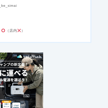
be_simai
ト
（店内
）