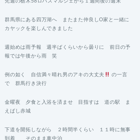
先週の栃木58ロハスマルシェから１週間後の週末
群馬県にある四万湖へ またまた仲良しO家と一緒に
カヤックを楽しんできました
週始めは雨予報 週半ばくらいから曇りに 前日の予
報では午後から雨 笑
例の如く 自信満々晴れ男のアキの大丈夫
の一言
で 群馬行き決行
金曜夜 夕食と入浴を済ませ 目指すは 道の駅 ま
えばし赤城
下道を開拓しながら ２時間半くらい １１時に無事
到着 そのまま車中泊