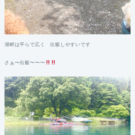
湖畔は平らで広く 出艇しやすいです
さぁ〜出艇〜〜〜