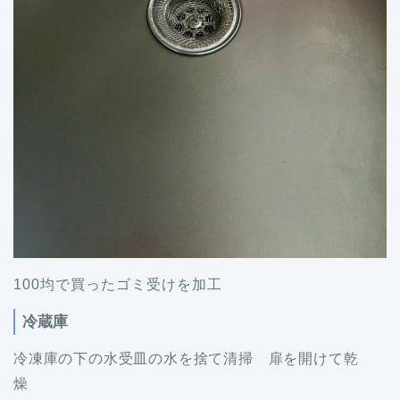
100均で買ったゴミ受けを加工
冷蔵庫
冷凍庫の下の水受皿の水を捨て清掃 扉を開けて乾
燥