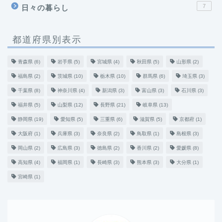
7
日々の暮らし
都道府県別表示
青森県
(6)
岩手県
(5)
宮城県
(4)
秋田県
(5)
山形県
(2)
福島県
(2)
茨城県
(10)
栃木県
(10)
群馬県
(6)
埼玉県
(3)
千葉県
(8)
神奈川県
(4)
新潟県
(3)
富山県
(3)
石川県
(3)
福井県
(5)
山梨県
(12)
長野県
(21)
岐阜県
(13)
静岡県
(19)
愛知県
(5)
三重県
(6)
滋賀県
(5)
京都府
(1)
大阪府
(1)
兵庫県
(3)
奈良県
(2)
鳥取県
(1)
島根県
(3)
岡山県
(2)
広島県
(3)
徳島県
(2)
香川県
(2)
愛媛県
(8)
高知県
(4)
福岡県
(1)
長崎県
(3)
熊本県
(3)
大分県
(1)
宮崎県
(1)