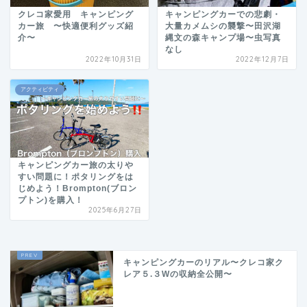
クレコ家愛用 キャンピング
キャンピングカーでの悲劇・
カー旅 〜快適便利グッズ紹
大量カメムシの襲撃〜田沢湖
介〜
縄文の森キャンプ場〜虫写真
なし
2022年10月31日
2022年12月7日
アクティビティ
キャンピングカー旅の太りや
すい問題に！ポタリングをは
じめよう！Brompton(ブロン
プトン)を購入！
2025年6月27日
キャンピングカーのリアル〜クレコ家ク
レア５.３Wの収納全公開〜