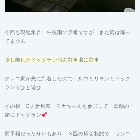
今回も現地集合 午後雨の予報ですが まだ雨は降っ
てません
少し離れたドッグラン側の駐車場に駐車
クレコ家が先に到着したので ルウとリヨンとドッグ
ランでひと遊び
その後 O夫妻到着 モカちゃんも参加して 念願の一
緒にドッグラン
雨予報だったせいもあり ３匹の貸切状態で ワンコ