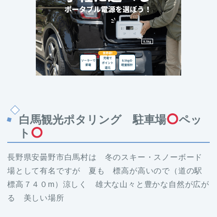
白馬観光ポタリング 駐車場
ペッ
ト
長野県安曇野市白馬村は 冬のスキー・スノーボード
場として有名ですが 夏も 標高が高いので（道の駅
標高７４０m）涼しく 雄大な山々と豊かな自然が広が
る 美しい場所