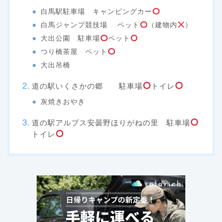
白馬駅駐車場 キャンピングカー
白馬ジャンプ競技場 ペット
（建物内
）
大出公園 駐車場
ペット
つり橋茶屋 ペット
大出吊橋
道の駅いくさかの郷 駐車場
トイレ
灰焼きおやき
道の駅アルプス安曇野ほりがねの里 駐車場
トイレ