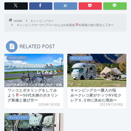
HOME
キャンピングカー
キャンピングカーのリアル〜がんばれ転勤族
転勤後の旅の変化と工夫〜
RELATED POST
アクティビティ
キャンピングカー
ワンコとポタリングをしてみ
キャンピングカー購入の悩
よう
〜50代夫婦のポタリン
み〜クレコ家がナッツRV社ク
グ装備と遊び方〜
レア５.３Wに決めた理由〜
2026年1月10日
2022年11月18日
キャンピングカー