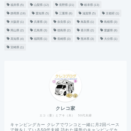
福井県
(5)
山梨県
(12)
長野県
(21)
岐阜県
(13)
静岡県
(19)
愛知県
(5)
三重県
(6)
滋賀県
(5)
京都府
(1)
大阪府
(1)
兵庫県
(3)
奈良県
(2)
鳥取県
(1)
島根県
(3)
岡山県
(2)
広島県
(3)
徳島県
(2)
香川県
(2)
愛媛県
(8)
高知県
(4)
福岡県
(1)
長崎県
(3)
熊本県
(3)
大分県
(1)
宮崎県
(1)
クレコ家
エコ（妻）とアキ（夫） 50代夫婦
キャンピングカー クレアでワンコと一緒に月2回ペース
で旅をしている50代夫婦 訪れた場所のキャンピングカ