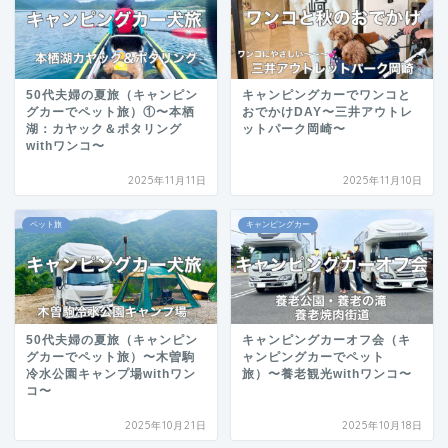
50代夫婦の夏旅（キャンピン
キャンピングカーでワンコと
グカーでペット旅）①〜本栖
おでかけDAY〜三井アウトレ
湖：カヤック＆ポタリング
ットパーク岡崎〜
withワンコ〜
2025年11月11日
2025年11月10日
ペット旅
キャンピングカー
50代夫婦の夏旅（キャンピン
キャンピングカーオフ会（キ
グカーでペット旅）〜木曽駒
ャンピングカーでペット
冷水公園キャンプ場withワン
旅）〜養老観光withワンコ〜
コ〜
2025年10月21日
2025年10月18日