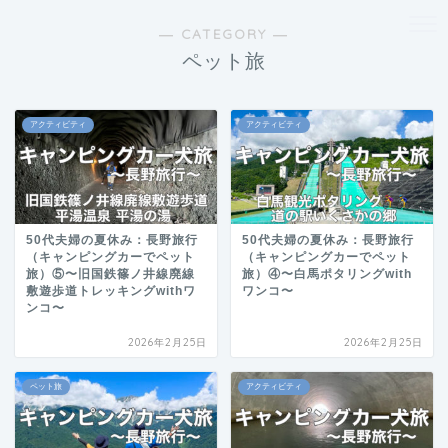
― CATEGORY ―
ペット旅
アクティビティ
アクティビティ
50代夫婦の夏休み：長野旅行
50代夫婦の夏休み：長野旅行
（キャンピングカーでペット
（キャンピングカーでペット
旅）⑤〜旧国鉄篠ノ井線廃線
旅）④〜白馬ポタリングwith
敷遊歩道トレッキングwithワ
ワンコ〜
ンコ〜
2026年2月25日
2026年2月25日
ペット旅
アクティビティ