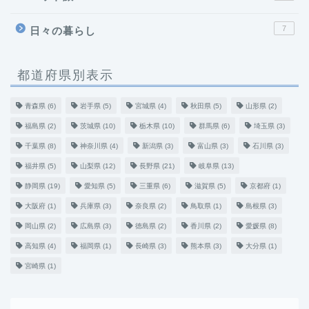
7
日々の暮らし
都道府県別表示
青森県
(6)
岩手県
(5)
宮城県
(4)
秋田県
(5)
山形県
(2)
福島県
(2)
茨城県
(10)
栃木県
(10)
群馬県
(6)
埼玉県
(3)
千葉県
(8)
神奈川県
(4)
新潟県
(3)
富山県
(3)
石川県
(3)
福井県
(5)
山梨県
(12)
長野県
(21)
岐阜県
(13)
静岡県
(19)
愛知県
(5)
三重県
(6)
滋賀県
(5)
京都府
(1)
大阪府
(1)
兵庫県
(3)
奈良県
(2)
鳥取県
(1)
島根県
(3)
岡山県
(2)
広島県
(3)
徳島県
(2)
香川県
(2)
愛媛県
(8)
高知県
(4)
福岡県
(1)
長崎県
(3)
熊本県
(3)
大分県
(1)
宮崎県
(1)