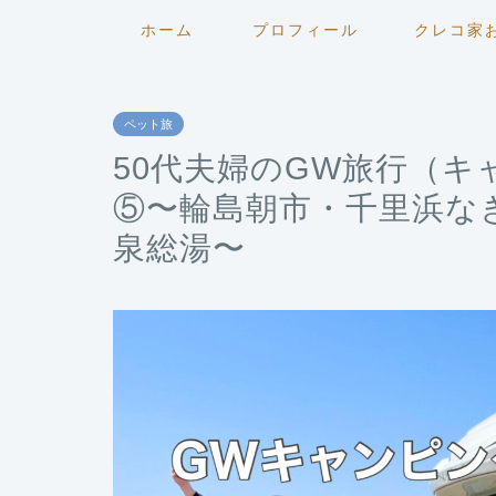
ホーム
プロフィール
クレコ家
ペット旅
50代夫婦のGW旅行（
⑤〜輪島朝市・千里浜な
泉総湯〜