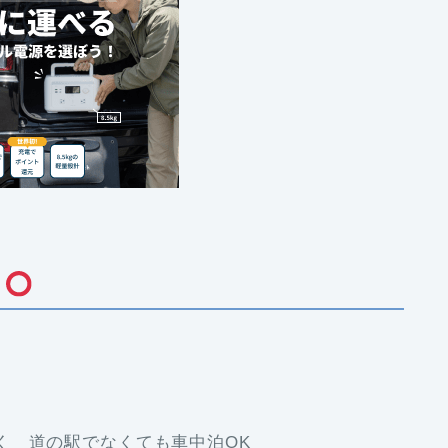
ト
く 道の駅でなくても車中泊OK