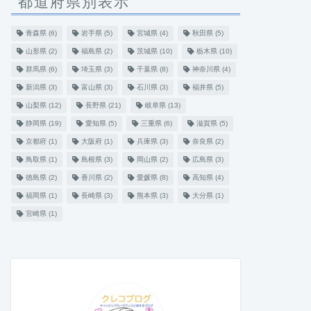
都道府県別表示
青森県
(6)
岩手県
(5)
宮城県
(4)
秋田県
(5)
山形県
(2)
福島県
(2)
茨城県
(10)
栃木県
(10)
群馬県
(6)
埼玉県
(3)
千葉県
(8)
神奈川県
(4)
新潟県
(3)
富山県
(3)
石川県
(3)
福井県
(5)
山梨県
(12)
長野県
(21)
岐阜県
(13)
静岡県
(19)
愛知県
(5)
三重県
(6)
滋賀県
(5)
京都府
(1)
大阪府
(1)
兵庫県
(3)
奈良県
(2)
鳥取県
(1)
島根県
(3)
岡山県
(2)
広島県
(3)
徳島県
(2)
香川県
(2)
愛媛県
(8)
高知県
(4)
福岡県
(1)
長崎県
(3)
熊本県
(3)
大分県
(1)
宮崎県
(1)